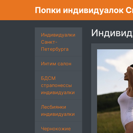
Попки индивидуалок С
Индивид
Индивидуалки
Санкт-
Петербурга
Интим салон
БДСМ
страпонессы
индивидуалки
Лесбиянки
индивидуалки
Чернокожие