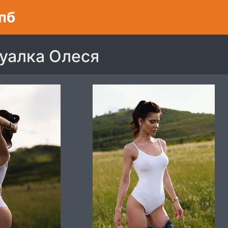
пб
уалка Олеся